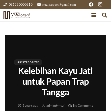
081230000310
muziparquet@gmail.com
UNCATEGORIZED
Kelebihan Kayu Jati
untuk Papan Trap
Tangga
9 years ago
admin@muzi
No Comments