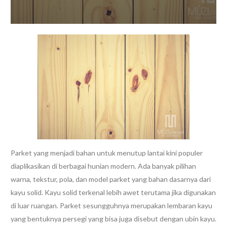
Parket yang menjadi bahan untuk menutup lantai kini populer
diaplikasikan di berbagai hunian modern. Ada banyak pilihan
warna, tekstur, pola, dan model parket yang bahan dasarnya dari
kayu solid. Kayu solid terkenal lebih awet terutama jika digunakan
di luar ruangan. Parket sesungguhnya merupakan lembaran kayu
yang bentuknya persegi yang bisa juga disebut dengan ubin kayu.