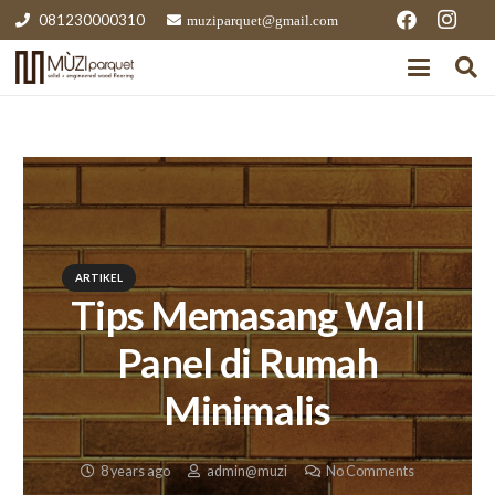
081230000310
muziparquet@gmail.com
ARTIKEL
Tips Memasang Wall
Panel di Rumah
Minimalis
8 years ago
admin@muzi
No Comments