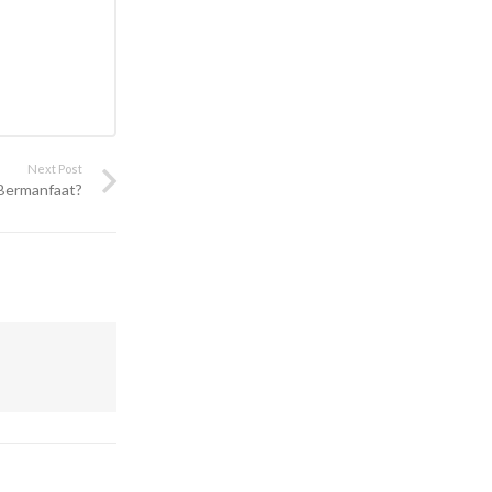
Next Post
Bermanfaat?