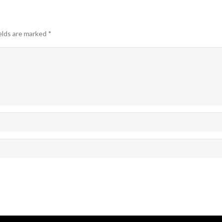
elds are marked
*