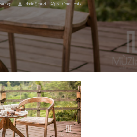
ears ago
admin@muzi
No Comments