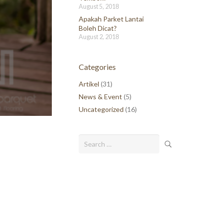
August 5, 2018
Apakah Parket Lantai
Boleh Dicat?
August 2, 2018
Categories
Artikel
(31)
News & Event
(5)
Uncategorized
(16)
Search
for: