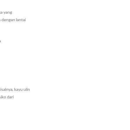
ga yang
dengan lantai
a
salnya, kayu ulin
iko dari